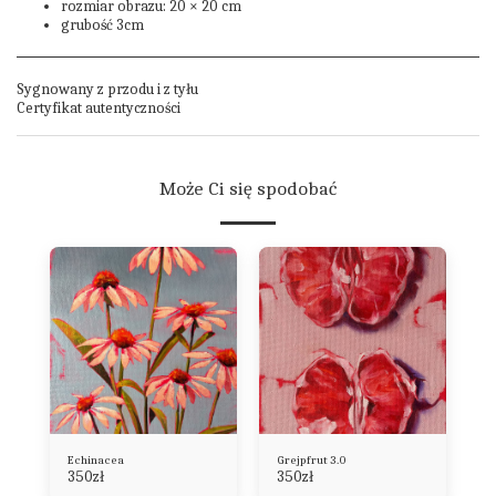
rozmiar obrazu: 20 × 20 cm
grubość 3cm
Sygnowany z przodu i z tyłu
Certyfikat autentyczności
Może Ci się spodobać
Echinacea
Grejpfrut 3.0
350
zł
350
zł