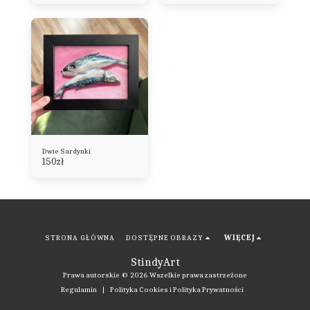
Dwie Sardynki
150
zł
STRONA GŁÓWNA
DOSTĘPNE OBRAZY
WIĘCEJ
StindyArt
Prawa autorskie © 2026 Wszelkie prawa zastrzeżone
Regulamin
|
Polityka Cookies i Polityka Prywatności