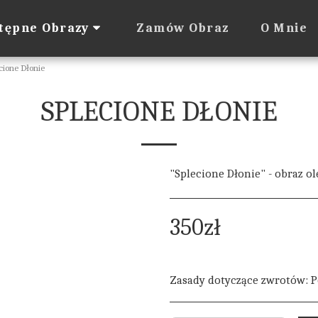
Zamów Obraz
O Mnie
tępne Obrazy
cione Dłonie
SPLECIONE DŁONIE
"Splecione Dłonie" - obraz ol
350
zł
Zasady dotyczące zwrotów:
Polityka zwrotów 1. Prawo odstąpienia od umowy przysługuje: Kupującemu będącemu konsumentem Kupującemu będącemu osobą fizyczną, zawierającemu umowę bezpośrednio związaną z jego działalnością gospodarczą, a z treści umowy wynika, że ​​nie ma ona dla niego charakteru zawo