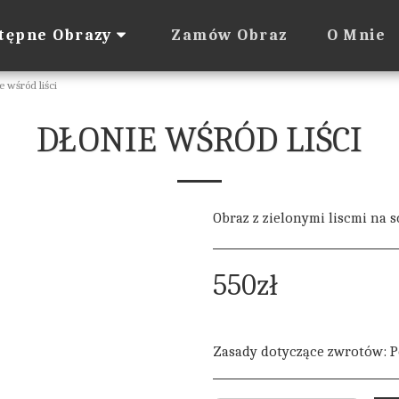
Zamów Obraz
O Mnie
tępne Obrazy
e wśród liści
DŁONIE WŚRÓD LIŚCI
Obraz z zielonymi liscmi na s
550
zł
Zasady dotyczące zwrotów:
Polityka zwrotów 1. Prawo odstąpienia od umowy przysługuje: Kupującemu będącemu konsumentem Kupującemu będącemu osobą fizyczną, zawierającemu umowę bezpośrednio związaną z jego działalnością gospodarczą, a z treści umowy wynika, że ​​nie ma ona dla niego charakteru zawo