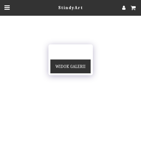
StindyArt
WIDOK GALERII