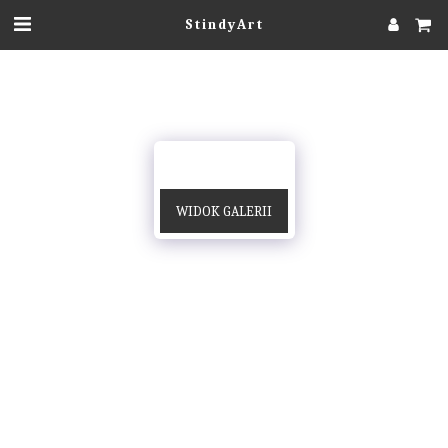
StindyArt
WIDOK GALERII