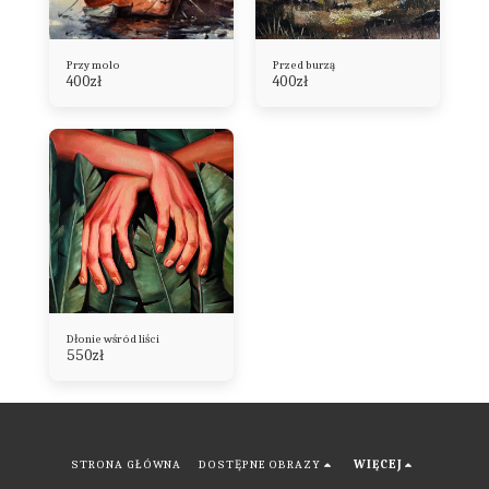
Przy molo
Przed burzą
400
zł
400
zł
Dłonie wśród liści
550
zł
STRONA GŁÓWNA
DOSTĘPNE OBRAZY
WIĘCEJ